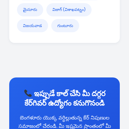
మైసూరు
విజాగ్ (విశాఖపట్నం)
విజయవాడ
గుంటూరు
ఇప్పుడే కాల్ చేసి మీ దగ్గర
కేర్‌గివర్ ఉద్యోగం కనుగొనండి
బెంగళూరు యొక్క వర్ధిల్లుతున్న కేర్ నిపుణుల
సమాజంలో చేరండి. మీ ఇష్టమైన ప్రాంతంలో మీ