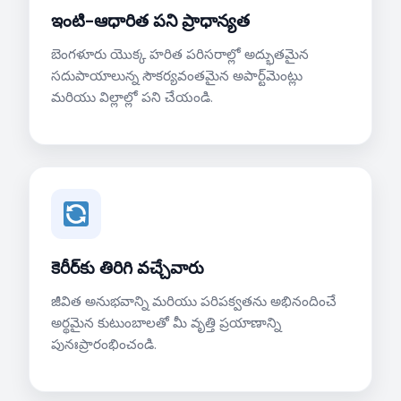
ఇంటి-ఆధారిత పని ప్రాధాన్యత
బెంగళూరు యొక్క హరిత పరిసరాల్లో అద్భుతమైన
సదుపాయాలున్న సౌకర్యవంతమైన అపార్ట్‌మెంట్లు
మరియు విల్లాల్లో పని చేయండి.
కెరీర్‌కు తిరిగి వచ్చేవారు
జీవిత అనుభవాన్ని మరియు పరిపక్వతను అభినందించే
అర్థమైన కుటుంబాలతో మీ వృత్తి ప్రయాణాన్ని
పునఃప్రారంభించండి.