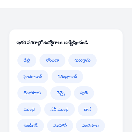
ఇతర నగరాల్లో ఉద్యోగాలు అన్వేషించండి
ఢిల్లీ
నోయిడా
గురుగ్రామ్
హైదరాబాద్
సికింద్రాబాద్
బెంగళూరు
చెన్నై
పుణె
ముంబై
నవీ ముంబై
థానే
చండీగఢ్
మొహాలీ
పంచకూల