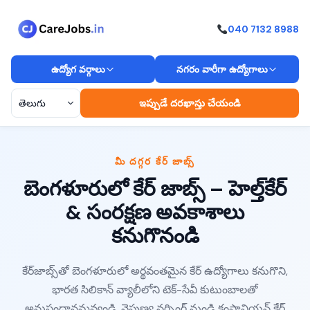
040 7132 8988
ఉద్యోగ వర్గాలు
నగరం వారీగా ఉద్యోగాలు
ఇప్పుడే దరఖాస్తు చేయండి
మీ దగ్గర కేర్ జాబ్స్
బెంగళూరులో కేర్ జాబ్స్ – హెల్త్‌కేర్
& సంరక్షణ అవకాశాలు
కనుగొనండి
కేర్‌జాబ్స్‌తో బెంగళూరులో అర్థవంతమైన కేర్ ఉద్యోగాలు కనుగొని,
భారత సిలికాన్ వ్యాలీలోని టెక్-సేవీ కుటుంబాలతో
అనుసంధానమవ్వండి. నైపుణ్య నర్సింగ్ నుండి కంపానియన్ కేర్