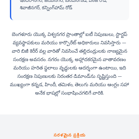
ఇందిరానగర్, జయనగర్, బసవనగుడి, ఎంజీ రోడ్,
శివాజీనగర్, కన్నింగ్‌హామ్ రోడ్
బెంగళూరు యొక్క విశ్వనగర ప్రాంతాల్లో ఐటీ నిపుణులు, స్టార్టప్
వ్యవస్థాపకులు మరియు కార్పొరేట్ అధికారులు నివసిస్తారు —
వారి బిజీ కెరీర్ వల్ల వారితో నివసించే తల్లిదండ్రులకు నాణ్యమైన
సంరక్షణ అవసరం. నగరం యొక్క అహ్లాదకరమైన వాతావరణం
మరియు హరిత స్థలాలు వృద్ధులకు ఆదర్శంగా ఉంటాయి, ఇది
సంరక్షణ నిపుణులకు నిరంతర డిమాండ్‌ను సృష్టిస్తుంది —
ముఖ్యంగా కన్నడ, హిందీ, తమిళం, తెలుగు మరియు ఆంగ్లం సహా
అనేక భాషల్లో సంభాషించగలిగే వారికి.
సరళమైన ప్రక్రియ