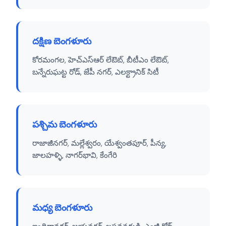
దక్షిణ బెంగళూరు
కోరమంగల, హెచ్‌ఎస్‌ఆర్ లేఔట్, బీటీఎం లేఔట్,
బన్నేరుఘట్ట రోడ్, జేపీ నగర్, ఎలక్ట్రానిక్ సిటీ
పశ్చిమ బెంగళూరు
రాజాజీనగర్, మల్లేశ్వరం, యేశ్వంతపూర్, పీన్య,
జాలహళ్ళి, నాగర్‌భావి, కేంగేరి
మధ్య బెంగళూరు