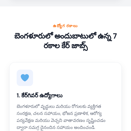
ఉద్యోగ రకాలు
బెంగళూరులో అందుబాటులో ఉన్న 7
రకాల కేర్ జాబ్స్
1. కేర్‌గివర్ ఉద్యోగాలు
బెంగళూరులో వృద్ధులు మరియు రోగులకు వ్యక్తిగత
సంరక్షణ, చలన సహాయం, భోజన ప్రణాళిక, ఆరోగ్య
పర్యవేక్షణ మరియు వెచ్చని వాతావరణం సృష్టించడం
ద్వారా సమగ్ర దైనందిన సహాయం అందించండి.