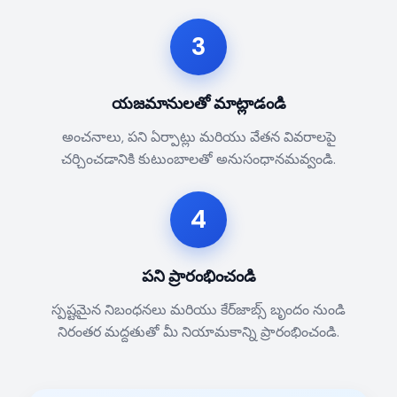
3
యజమానులతో మాట్లాడండి
అంచనాలు, పని ఏర్పాట్లు మరియు వేతన వివరాలపై
చర్చించడానికి కుటుంబాలతో అనుసంధానమవ్వండి.
4
పని ప్రారంభించండి
స్పష్టమైన నిబంధనలు మరియు కేర్‌జాబ్స్ బృందం నుండి
నిరంతర మద్దతుతో మీ నియామకాన్ని ప్రారంభించండి.