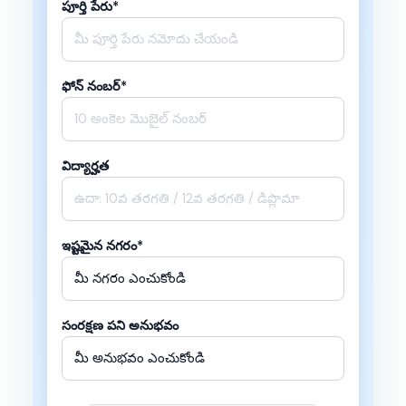
పూర్తి పేరు*
ఫోన్ నంబర్*
విద్యార్హత
ఇష్టమైన నగరం*
సంరక్షణ పని అనుభవం