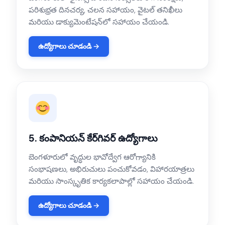
పరిశుభ్రత దినచర్య, చలన సహాయం, వైటల్ తనిఖీలు
మరియు డాక్యుమెంటేషన్‌లో సహాయం చేయండి.
ఉద్యోగాలు చూడండి →
5. కంపానియన్ కేర్‌గివర్ ఉద్యోగాలు
బెంగళూరులో వృద్ధుల భావోద్వేగ ఆరోగ్యానికి
సంభాషణలు, అభిరుచులు పంచుకోవడం, విహారయాత్రలు
మరియు సాంస్కృతిక కార్యకలాపాల్లో సహాయం చేయండి.
ఉద్యోగాలు చూడండి →