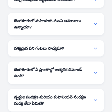
GNM/ANM సర్టిఫికేట్ అవసరం.
కేర్‌గివర్ ఉద్యోగాలు
వైద్య
లైసెన్సు అవసరం లేకుండా దైనందిన మద్దతు, సాహచర్యం
నర్సింగ్ పాత్రలకు మాత్రమే వైద్య సర్టిఫికేట్‌లు అవసరం.
మరియు వ్యక్తిగత సంరక్షణపై దృష్టి పెడతాయి.
కేర్‌గివర్, అటెండెంట్ మరియు కంపానియన్ పాత్రలతో
బెంగళూరులో మహిళలకు మంచి అవకాశాలు
సహా బెంగళూరులో చాలా కేర్ జాబ్స్ అధికారిక అర్హతల
ఉన్నాయా?
కంటే సంభాషణ నైపుణ్యాలు, విశ్వసనీయత మరియు
కరుణను విలువపరుస్తాయి, అయితే భాషా నైపుణ్యాలు
ఖచ్చితంగా. బెంగళూరు యొక్క ప్రగతిశీల సంస్కృతి
సహాయకారిగా ఉంటాయి.
మహిళా కేర్‌గివర్‌లకు పుష్కలమైన అవకాశాలు
వశ్యమైన పని గంటలు సాధ్యమా?
అందిస్తుంది. టెక్ కుటుంబాలు వృత్తిపరత్వాన్ని
విలువపరుస్తాయి మరియు మహిళలకు గౌరవప్రదమైన పని
అవును. బెంగళూరు యొక్క టెక్ నిపుణులు తరచుగా పగటి
పరిస్థితులతో
వృద్ధుల కేర్‌గివర్ ఉద్యోగాలు
అందిస్తాయి.
షిఫ్టులు, రాత్రి కవరేజ్, వారాంతపు మద్దతు లేదా మీ
బెంగళూరులో ఏ ప్రాంతాల్లో అత్యధిక డిమాండ్
లభ్యతకు అనువైన అనుకూలీకరించిన సమయంతో సహా
ఉంది?
వివిధ షెడ్యూళ్ళతో పేషెంట్ కేర్ జాబ్స్ అవసరమవుతాయి.
వైట్‌ఫీల్డ్, ఎలక్ట్రానిక్ సిటీ, కోరమంగల, హెచ్‌ఎస్‌ఆర్ లేఔట్,
ఇందిరానగర్, హెబ్బాల్, సర్జాపూర్ రోడ్ మరియు
వృద్ధుల సంరక్షణ మరియు కంపానియన్ సంరక్షణ
మరాఠహళ్ళిలో అధిక డిమాండ్ ఉంది — ఇక్కడ పని చేసే
మధ్య తేడా ఏమిటి?
నిపుణులు వృద్ధ తల్లిదండ్రుల కోసం నాణ్యమైన సంరక్షణ