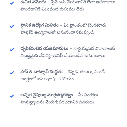
ఉచిత నమోదు
– సైన్ అప్ చేయడానికి లేదా అవకాశాలు
పొందడానికి ఎటువంటి రుసుము లేదు
స్థానిక ఉద్యోగ మిళితం
– మీ ప్రాంతంలో బెంగళూరు
హెల్త్‌కేర్ ఉద్యోగాలతో అనుసంధానమవ్వండి
ధృవీకరించిన యజమానులు
– న్యాయమైన విధానాలకు
నిబద్ధమైన నేపథ్య-తనిఖీ చేయబడిన కుటుంబాలు
ఫోన్ & వాట్సాప్ మద్దతు
– కన్నడ, తెలుగు, హిందీ,
ఆంగ్లంలో బహుభాషా సహాయం
ఐచ్ఛిక నైపుణ్య మార్గదర్శకత్వం
– మీ సంరక్షణ
సామర్థ్యాలను మెరుగుపరచడానికి వనరులు