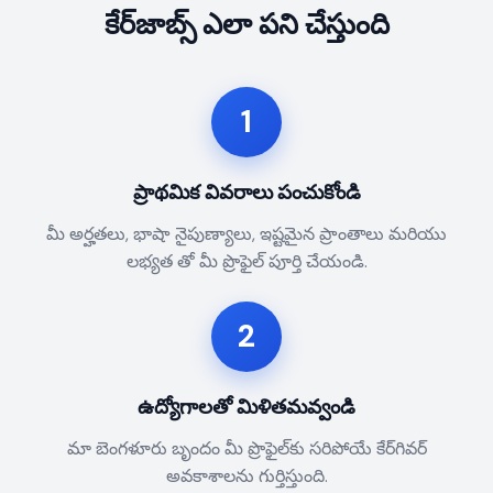
కేర్‌జాబ్స్ ఎలా పని చేస్తుంది
1
ప్రాథమిక వివరాలు పంచుకోండి
మీ అర్హతలు, భాషా నైపుణ్యాలు, ఇష్టమైన ప్రాంతాలు మరియు
లభ్యత తో మీ ప్రొఫైల్ పూర్తి చేయండి.
2
ఉద్యోగాలతో మిళితమవ్వండి
మా బెంగళూరు బృందం మీ ప్రొఫైల్‌కు సరిపోయే కేర్‌గివర్
అవకాశాలను గుర్తిస్తుంది.