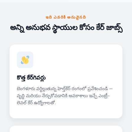
ఇది ఎవరికి అనువైనది
అన్ని అనుభవ స్థాయుల కోసం కేర్ జాబ్స్
కొత్త కేర్‌గివర్లు
బెంగళూరు వర్ధిల్లుతున్న హెల్త్‌కేర్ రంగంలో ప్రవేశించండి —
వృద్ధి మరియు నేర్చుకోవడానికి అవకాశాలు ఇచ్చే ఎంట్రీ-
లెవల్ కేర్ ఉద్యోగాలతో.