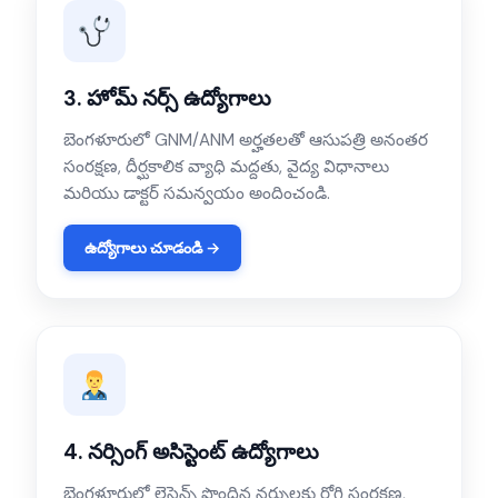
3. హోమ్ నర్స్ ఉద్యోగాలు
బెంగళూరులో GNM/ANM అర్హతలతో ఆసుపత్రి అనంతర
సంరక్షణ, దీర్ఘకాలిక వ్యాధి మద్దతు, వైద్య విధానాలు
మరియు డాక్టర్ సమన్వయం అందించండి.
ఉద్యోగాలు చూడండి →
4. నర్సింగ్ అసిస్టెంట్ ఉద్యోగాలు
బెంగళూరులో లైసెన్స్ పొందిన నర్సులకు రోగి సంరక్షణ,