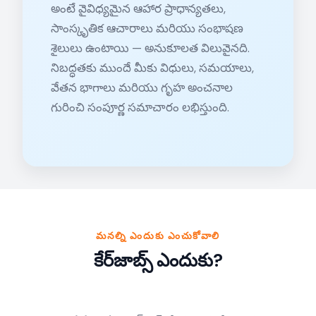
అంటే వైవిధ్యమైన ఆహార ప్రాధాన్యతలు,
సాంస్కృతిక ఆచారాలు మరియు సంభాషణ
శైలులు ఉంటాయి — అనుకూలత విలువైనది.
నిబద్ధతకు ముందే మీకు విధులు, సమయాలు,
వేతన భాగాలు మరియు గృహ అంచనాల
గురించి సంపూర్ణ సమాచారం లభిస్తుంది.
మనల్ని ఎందుకు ఎంచుకోవాలి
కేర్‌జాబ్స్ ఎందుకు?