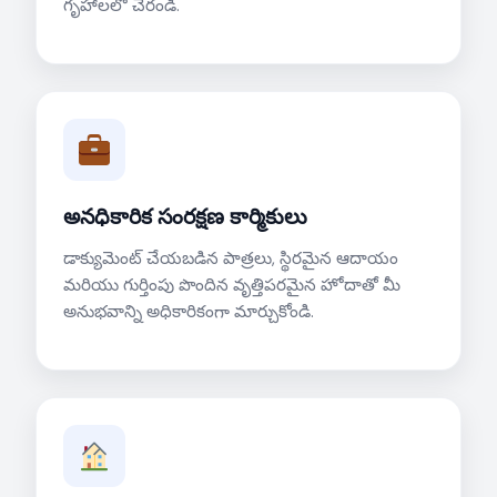
గృహాలలో చేరండి.
అనధికారిక సంరక్షణ కార్మికులు
డాక్యుమెంట్ చేయబడిన పాత్రలు, స్థిరమైన ఆదాయం
మరియు గుర్తింపు పొందిన వృత్తిపరమైన హోదాతో మీ
అనుభవాన్ని అధికారికంగా మార్చుకోండి.