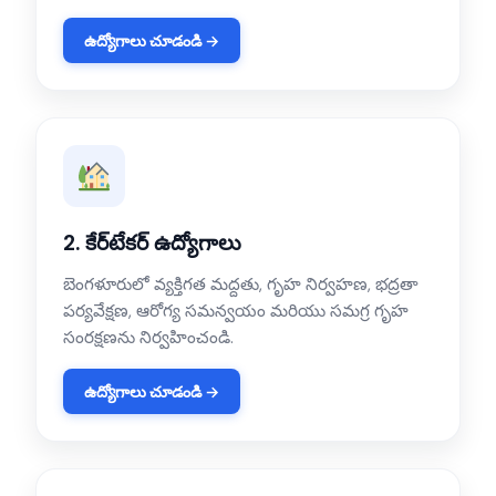
ఉద్యోగాలు చూడండి →
2. కేర్‌టేకర్ ఉద్యోగాలు
బెంగళూరులో వ్యక్తిగత మద్దతు, గృహ నిర్వహణ, భద్రతా
పర్యవేక్షణ, ఆరోగ్య సమన్వయం మరియు సమగ్ర గృహ
సంరక్షణను నిర్వహించండి.
ఉద్యోగాలు చూడండి →