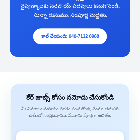
నైపుణ్యాలకు సరిపోయే పదవులు కనుగొనండి.
సున్నా రుసుము. సంపూర్ణ మద్దతు.
కాల్ చేయండి: 040-7132 8988
కేర్ జాబ్స్ కోసం నమోదు చేసుకోండి
మీ వివరాలు మరియు నగరం పంచుకోండి, మేము తదుపరి
దశలతో సంప్రదిస్తాము. నమోదు పూర్తిగా ఉచితం.