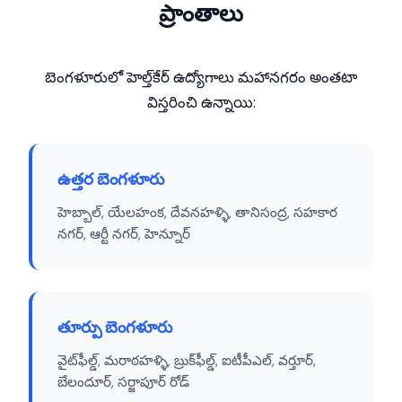
ప్రాంతాలు
బెంగళూరులో హెల్త్‌కేర్ ఉద్యోగాలు మహానగరం అంతటా
విస్తరించి ఉన్నాయి:
ఉత్తర బెంగళూరు
హెబ్బాల్, యేలహంక, దేవనహళ్ళి, తానిసంద్ర, సహకార
నగర్, ఆర్టీ నగర్, హెన్నూర్
తూర్పు బెంగళూరు
వైట్‌ఫీల్డ్, మరాఠహళ్ళి, బ్రుక్‌ఫీల్డ్, ఐటీపీఎల్, వర్తూర్,
బేలందూర్, సర్జాపూర్ రోడ్