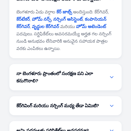
బెంగళూరు ఏడు వర్గాల
కేర్ జాబ్స్
అందిస్తుంది: కేర్‌గివర్,
కేర్‌టేకర్
,
హోమ్ నర్స్
,
నర్సింగ్ అసిస్టెంట్
,
కంపానియన్
కేర్‌గివర్
,
వృద్ధుల కేర్‌గివర్
మరియు
హోమ్ అటెండెంట్
పదవులు. సర్టిఫికేట్‌లు అవసరమయ్యే అర్హత గల నర్సింగ్
నుండి అనుభవం లేనివారికి అనువైన సహాయక పాత్రల
వరకు ఎంపికలు ఉన్నాయి.
నా బెంగళూరు ప్రాంతంలో సంరక్షణ పని ఎలా
కనుగొనాలి?
కేర్‌జాబ్స్ మిమ్మల్ని వైట్‌ఫీల్డ్, కోరమంగల, హెచ్‌ఎస్‌ఆర్
లేఔట్ లేదా ఎలక్ట్రానిక్ సిటీ వంటి నిర్దిష్ట ప్రాంతాల్లోని
కేర్‌గివింగ్ మరియు నర్సింగ్ మధ్య తేడా ఏమిటి?
కుటుంబాలతో అనుసంధానిస్తుంది. ప్రాంత ప్రాధాన్యతలతో
నమోదు చేసుకుని స్థానిక-నిర్దిష్ట అవకాశాలు పొందండి.
హోమ్ నర్స్ ఉద్యోగాలు
ఇంజెక్షన్‌లు మరియు క్లినికల్
సంరక్షణ వంటి వైద్య కార్యాలను కవర్ చేయడానికి
అన్ని పదవులకు సర్టిఫికేట్‌లు అవసరమా?