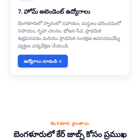
7. హోమ్ అటెండెంట్ ఉద్యోగాలు
బెంగళూరులో స్నానంలో సహాయం, దుస్తులు ధరించడంలో
సహాయం, గృహ చలనం, భోజన సేవ, ప్రాథమిక
శుభ్రపరచడం మరియు ప్రాథమిక సంరక్షణ అవసరమయ్యే
వ్యక్తుల పర్యవేక్షణ చేయండి.
ఉద్యోగాలు చూడండి →
బెంగళూరు ప్రాంతాలు
బెంగళూరులో కేర్ జాబ్స్ కోసం ప్రముఖ