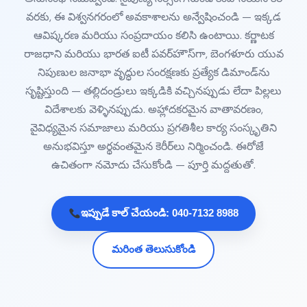
వరకు, ఈ విశ్వనగరంలో అవకాశాలను అన్వేషించండి — ఇక్కడ
ఆవిష్కరణ మరియు సంప్రదాయం కలిసి ఉంటాయి. కర్ణాటక
రాజధాని మరియు భారత ఐటీ పవర్‌హౌస్‌గా, బెంగళూరు యువ
నిపుణుల జనాభా వృద్ధుల సంరక్షణకు ప్రత్యేక డిమాండ్‌ను
సృష్టిస్తుంది — తల్లిదండ్రులు ఇక్కడికి వచ్చినప్పుడు లేదా పిల్లలు
విదేశాలకు వెళ్ళినప్పుడు. అహ్లాదకరమైన వాతావరణం,
వైవిధ్యమైన సమాజాలు మరియు ప్రగతిశీల కార్య సంస్కృతిని
అనుభవిస్తూ అర్థవంతమైన కెరీర్‌లు నిర్మించండి. ఈరోజే
ఉచితంగా నమోదు చేసుకోండి — పూర్తి మద్దతుతో.
ఇప్పుడే కాల్ చేయండి: 040-7132 8988
మరింత తెలుసుకోండి