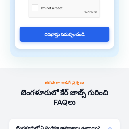
దరఖాస్తు సమర్పించండి
తరచుగా అడిగే ప్రశ్నలు
బెంగళూరులో కేర్ జాబ్స్ గురించి
FAQలు
బెంగళూరులో ఏ సంరక్షణ అవకాశాలు ఉన్నాయి?