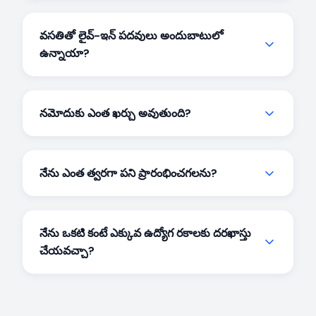
అవసరమవుతారు.
వృద్ధుల కేర్‌గివర్ ఉద్యోగాలు
స్నానంలో సహాయం, మందుల
నిర్వహణ మరియు చలన మద్దతు వంటి శారీరక
వసతితో లైవ్-ఇన్ పదవులు అందుబాటులో
సహాయాన్ని కలిగి ఉంటాయి. కంపానియన్ పాత్రలు కనిష్ట
ఉన్నాయా?
శారీరక సంరక్షణతో మానసిక నిమగ్నత, సంభాషణ
మరియు భావోద్వేగ మద్దతుపై దృష్టి పెడతాయి.
అవును. బెంగళూరులో చాలా
హోమ్ నర్స్ ఉద్యోగాలు
మరియు పూర్తి-సమయ సంరక్షణ పదవులు
నమోదుకు ఎంత ఖర్చు అవుతుంది?
అపార్ట్‌మెంట్‌లో ప్రత్యేక వసతి అందిస్తాయి — భోజనం,
ఇంటర్నెట్ మరియు పోటీ వేతనాలతో — ఇతర రాష్ట్రాల
బెంగళూరులో అన్ని కేర్ జాబ్స్ కోసం నమోదు పూర్తిగా
నిపుణులకు ఆదర్శంగా ఉంటుంది.
ఉచితం. ప్లేస్‌మెంట్ రుసుమూ లేదు, సభ్యత్వ రుసుమూ
నేను ఎంత త్వరగా పని ప్రారంభించగలను?
లేదు, దాగి ఉన్న ఖర్చులూ లేవు — బెంగళూరులో
ధృవీకరించిన అవకాశాలకు పూర్తిగా ఉచిత ప్రాప్తి.
చాలా నియామకాలు ఒక వారంలోపు జరుగుతాయి.
నమోదు తర్వాత, మేము 2-4 రోజుల్లో మిమ్మల్ని
నేను ఒకటి కంటే ఎక్కువ ఉద్యోగ రకాలకు దరఖాస్తు
కుటుంబాలతో మిళితం చేస్తాము, ఇంటర్వ్యూలు త్వరగా
చేయవచ్చా?
జరుగుతాయి మరియు నిబంధనలు అంగీకరించబడిన
తర్వాత మీరు ప్రారంభించవచ్చు.
ఖచ్చితంగా. అనేక హెల్త్‌కేర్ ఉద్యోగాలకు నమోదు
చేసుకోవడం అవకాశాలను పెంచుతుంది. చాలా మంది