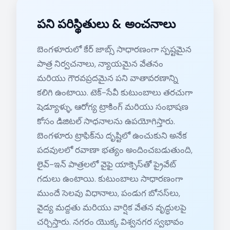
పని పరిస్థితులు & అంచనాలు
బెంగళూరులో కేర్ జాబ్స్ సాధారణంగా స్పష్టమైన
పాత్ర నిర్వచనాలు, న్యాయమైన వేతనం
మరియు గౌరవప్రదమైన పని వాతావరణాన్ని
కలిగి ఉంటాయి. టెక్-సేవీ కుటుంబాలు తరచుగా
షెడ్యూళ్ళు, ఆరోగ్య ట్రాకింగ్ మరియు సంభాషణ
కోసం డిజిటల్ సాధనాలను ఉపయోగిస్తారు.
బెంగళూరు ట్రాఫిక్‌ను దృష్టిలో ఉంచుకుని అనేక
పదవులలో రవాణా భత్యం అందించబడుతుంది,
లైవ్-ఇన్ పాత్రలలో వైఫై యాక్సెస్‌తో ప్రైవేట్
గదులు ఉంటాయి. కుటుంబాలు సాధారణంగా
ముందే సెలవు విధానాలు, పండుగ బోనస్‌లు,
వైద్య మద్దతు మరియు వార్షిక వేతన వృద్ధులపై
చర్చిస్తారు. నగరం యొక్క విశ్వనగర స్వభావం