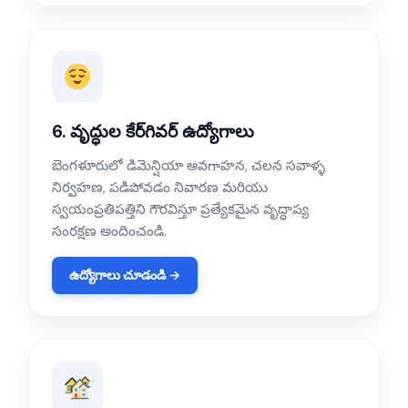
6. వృద్ధుల కేర్‌గివర్ ఉద్యోగాలు
బెంగళూరులో డిమెన్షియా అవగాహన, చలన సవాళ్ళ
నిర్వహణ, పడిపోవడం నివారణ మరియు
స్వయంప్రతిపత్తిని గౌరవిస్తూ ప్రత్యేకమైన వృద్ధాప్య
సంరక్షణ అందించండి.
ఉద్యోగాలు చూడండి →